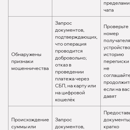
пределами
чата
Запрос
Проверьте
документов,
номер
подтверждающих,
получателя
что операция
устройство
проводится
Обнаружены
историю
добровольно;
признаки
переписки
отказ в
мошенничества
не
проведении
соглашайт
платежа через
продолжит
СБП, на карту или
если на вас
на цифровой
давят
кошелёк
Предостав
Происхождение
Запрос
документы
суммы или
документов,
кратко