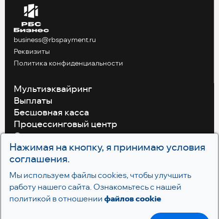
business@rbspayment.ru
Реквизиты
Политика конфиденциальности
Мультиэквайринг
Выплаты
Бесшовная касса
Процессинговый центр
Отраслевые решения
Нажимая на кнопку, я принимаю условия
Разработчикам
соглашения.
Блог
Контакты
Мы используем файлы cookies, чтобы улучшить
работу нашего сайта. Ознакомьтесь с нашей
политикой в отношении
файлов cookie
© 2022-2026 РБС