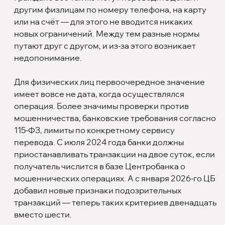
другим физлицам по номеру телефона, на карту
или на счёт — для этого не вводится никаких
новых ограничений. Между тем разные нормы
путают друг с другом, и из-за этого возникает
недопонимание.
Для физических лиц первоочередное значение
имеет вовсе не дата, когда осуществлялся
операция. Более значимы проверки против
мошенничества, банковские требования согласно
115-ФЗ, лимиты по конкретному сервису
перевода. С июля 2024 года банки должны
приостанавливать транзакции на двое суток, если
получатель числится в базе Центробанка о
мошеннических операциях. А с января 2026-го ЦБ
добавил новые признаки подозрительных
транзакций — теперь таких критериев двенадцать
вместо шести.