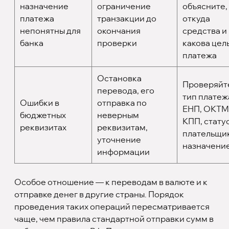
назначение
ограничение
объясните,
платежа
транзакции до
откуда
непонятны для
окончания
средства и
банка
проверки
какова цел
платежа
Остановка
Проверяйт
перевода, его
тип платеж
Ошибки в
отправка по
ЕНП, ОКТМ
бюджетных
неверным
КПП, стату
реквизитах
реквизитам,
плательщик
уточнение
назначени
информации
Особое отношение — к переводам в валюте и к
отправке денег в другие страны. Порядок
проведения таких операций пересматривается
чаще, чем правила стандартной отправки сумм в