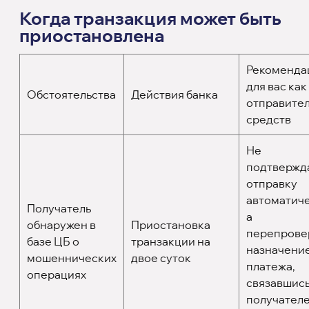
Когда транзакция может быть
приостановлена
Рекоменда
для вас как
Обстоятельства
Действия банка
отправите
средств
Не
подтвержд
отправку
автоматиче
Получатель
а
обнаружен в
Приостановка
перепрове
базе ЦБ о
транзакции на
назначени
мошеннических
двое суток
платежа,
операциях
связавшись
получателе