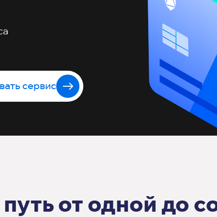
са
вать сервис
путь от одной до с