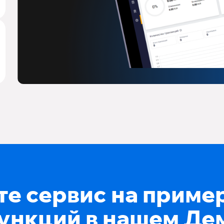
е сервис на приме
ункций в нашем Де