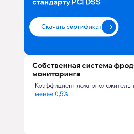
стандарту PCI DSS
Скачать сертификат
Собственная система фрод
мониторинга
Коэффициент ложноположительн
менее 0,5%