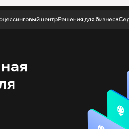
оцессинговый центр
Решения для бизнеса
Се
нная
ля
й