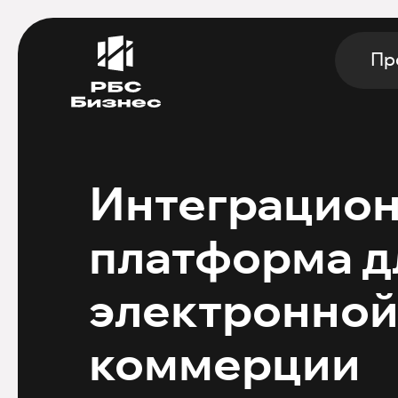
Пр
Интеграцио
платформа д
электронно
коммерции