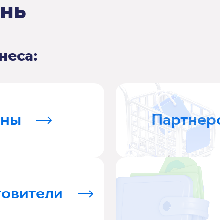
ень
неса:
ины
Партнер
товители