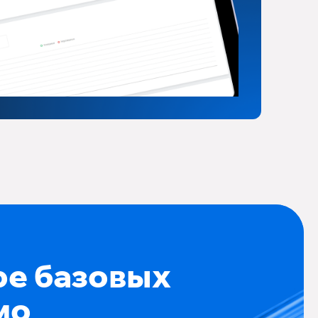
ре базовых
мо